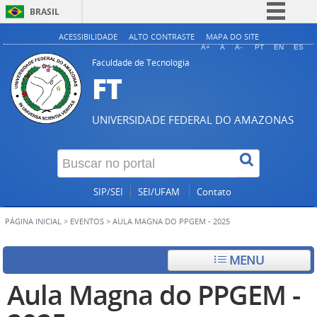
BRASIL
Simplifique!
ACESSIBILIDADE
ALTO CONTRASTE
MAPA DO SITE
A+
A
A-
PT
EN
ES
Comunica BR
Faculdade de Tecnologia
FT
Participe
Acesso à informação
UNIVERSIDADE FEDERAL DO AMAZONAS
Legislação
Canais
SIP/SEI
SEI/UFAM
Contato
PÁGINA INICIAL
>
EVENTOS
>
AULA MAGNA DO PPGEM - 2025
MENU
Aula Magna do PPGEM -