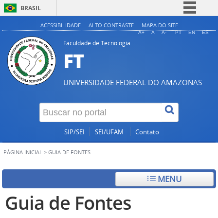
BRASIL
Simplifique!
ACESSIBILIDADE
ALTO CONTRASTE
MAPA DO SITE
A+
A
A-
PT
EN
ES
Comunica BR
Faculdade de Tecnologia
FT
Participe
Acesso à informação
UNIVERSIDADE FEDERAL DO AMAZONAS
Legislação
Canais
SIP/SEI
SEI/UFAM
Contato
PÁGINA INICIAL
>
GUIA DE FONTES
MENU
Guia de Fontes