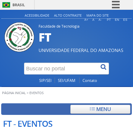
BRASIL
Simplifique!
ACESSIBILIDADE
ALTO CONTRASTE
MAPA DO SITE
A+
A
A-
PT
EN
ES
Comunica BR
Faculdade de Tecnologia
FT
Participe
Acesso à informação
UNIVERSIDADE FEDERAL DO AMAZONAS
Legislação
Canais
SIP/SEI
SEI/UFAM
Contato
PÁGINA INICIAL
>
EVENTOS
MENU
FT - EVENTOS